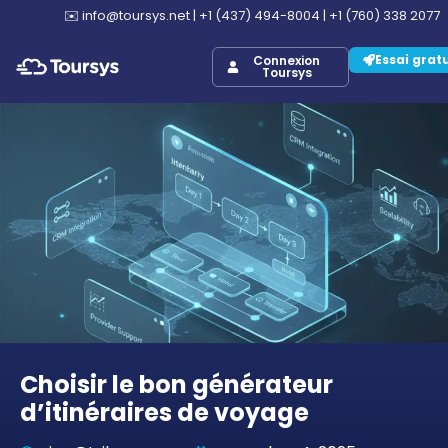
✉️
info@toursys.net
|
+1 (437) 494-8004
|
+1 (760) 338 2077
Essai grat
Connexion
Toursys
Choisir le bon générateur
d’itinéraires de voyage