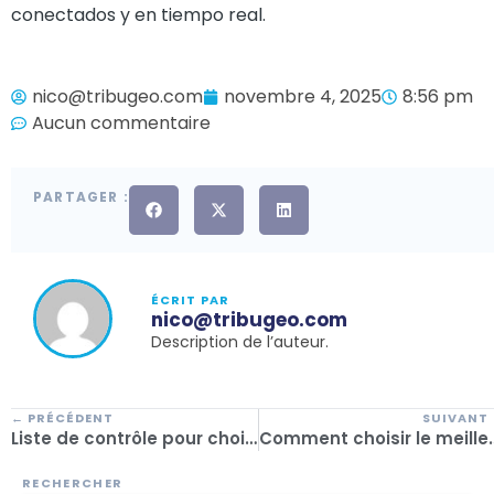
conectados y en tiempo real.
nico@tribugeo.com
novembre 4, 2025
8:56 pm
Aucun commentaire
PARTAGER :
ÉCRIT PAR
nico@tribugeo.com
Description de l’auteur.
← PRÉCÉDENT
SUIVANT
Liste de contrôle pour choisir le meilleur gestionnaire de voyages d’affaires et professionnaliser votre activité
Comment choisir le meilleur logiciel pour les agen
RECHERCHER