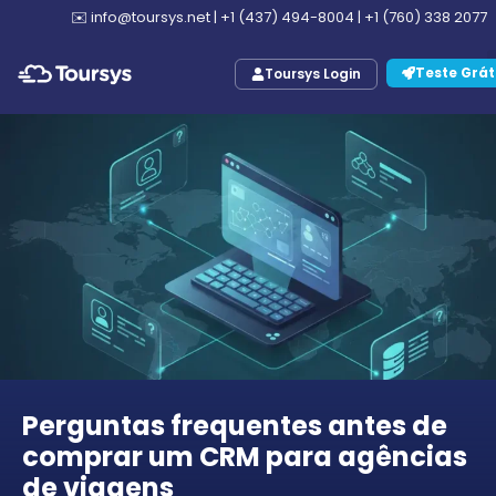
✉️
info@toursys.net
|
+1 (437) 494-8004
|
+1 (760) 338 2077
Teste Grát
Toursys Login
Perguntas frequentes antes de
comprar um CRM para agências
de viagens