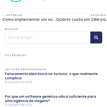
← ANTERIOR
PRÓXIMO
Como implementar um software de gestão sem abrandar o teu funcionamento diário
Quanto custa um CRM para agências de viage
BUSCAR
CATEGORIAS
ARTIGOS RELACIONADOS
Faturamento eletrônico no turismo: o que realmente
complica
21 de julho de 2026
Por que um software genérico não é suficiente para
uma agência de viagens?
21 de julho de 2026