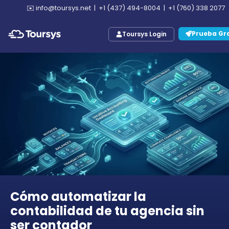
✉️
info@toursys.net
|
+1 (437) 494-8004
|
+1 (760) 338 2077
Prueba Gra
Toursys Login
Cómo automatizar la
contabilidad de tu agencia sin
ser contador