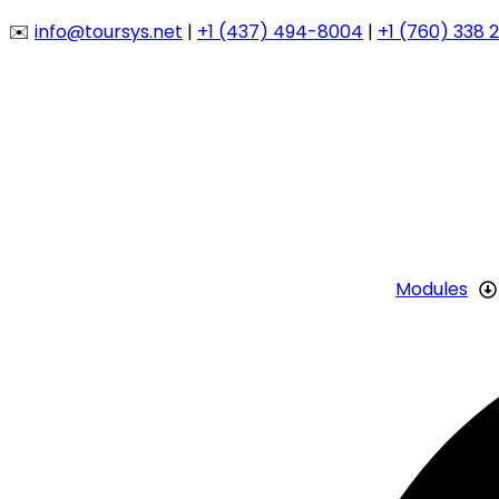
Aller
✉️
info@toursys.net
|
+1 (437) 494-8004
|
+1 (760) 338 
au
contenu
Modules