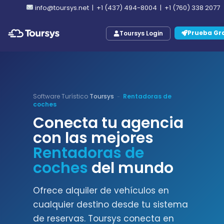
info@toursys.net
|
+1 (437) 494-8004
|
+1 (760) 338 2077
Prueba Gra
Toursys Login
Software Turístico
Toursys
Rentadoras de
-
coches
Conecta tu agencia
con las mejores
Rentadoras de
coches
del mundo
Ofrece alquiler de vehículos en
cualquier destino desde tu sistema
de reservas. Toursys conecta en