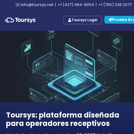
✉️
info@toursys.net
|
+1 (437) 494-8004
|
+1 (760) 338 2077
Prueba Gra
Toursys Login
Toursys: plataforma diseñada
para operadores receptivos