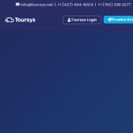
info@toursys.net
|
+1 (437) 494-8004
|
+1 (760) 338 2077
Prueba Gra
Toursys Login