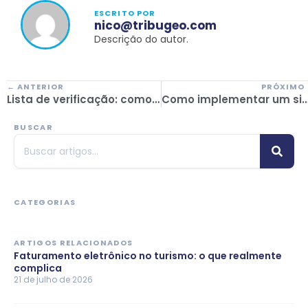
ESCRITO POR
nico@tribugeo.com
Descrição do autor.
← ANTERIOR
PRÓXIMO
Lista de verificação: como escolher o software de check-in ideal para agências de viagens
Como implementar um sistema de faturação sem abrandar o funcionamento da
BUSCAR
CATEGORIAS
ARTIGOS RELACIONADOS
Faturamento eletrônico no turismo: o que realmente
complica
21 de julho de 2026