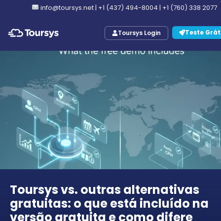
info@toursys.net
|
+1 (437) 494-8004
|
+1 (760) 338 2077
Teste Grát
Toursys Login
Toursys vs. outras alternativas
gratuitas: o que está incluído na
versão gratuita e como difere