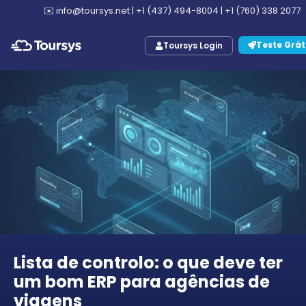
✉️
info@toursys.net
|
+1 (437) 494-8004
|
+1 (760) 338 2077
Teste Grát
Toursys Login
Lista de controlo: o que deve ter
um bom ERP para agências de
viagens