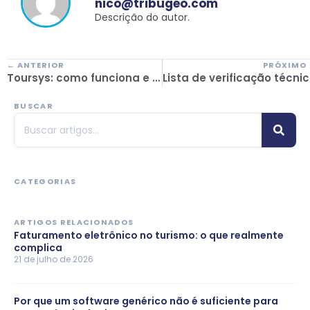
nico@tribugeo.com
Descrição do autor.
← ANTERIOR
PRÓXIMO
Toursys: como funciona e seus diferenciais como software online
Lista de ver
BUSCAR
CATEGORIAS
ARTIGOS RELACIONADOS
Faturamento eletrônico no turismo: o que realmente
complica
21 de julho de 2026
Por que um software genérico não é suficiente para