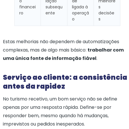
o
iação
de
melhore
financei
subsequ
ligada à
s
ro
ente
operaçã
decisõe
o
s
Estas melhorias não dependem de automatizações
complexas, mas de algo mais básico:
trabalhar com
uma única fonte de informação fiável
.
Serviço ao cliente: a consistência
antes da rapidez
No turismo recetivo, um bom serviço não se define
apenas por uma resposta rápida. Define-se por
responder bem, mesmo quando há mudanças,
imprevistos ou pedidos inesperados.