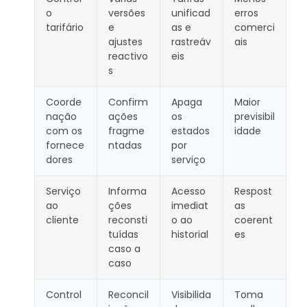
o
versões
unificad
erros
tarifário
e
as e
comerci
ajustes
rastreáv
ais
reactivo
eis
s
Coorde
Confirm
Apaga
Maior
nação
ações
os
previsibil
com os
fragme
estados
idade
fornece
ntadas
por
dores
serviço
Serviço
Informa
Acesso
Respost
ao
ções
imediat
as
cliente
reconsti
o ao
coerent
tuídas
historial
es
caso a
caso
Control
Reconcil
Visibilida
Toma