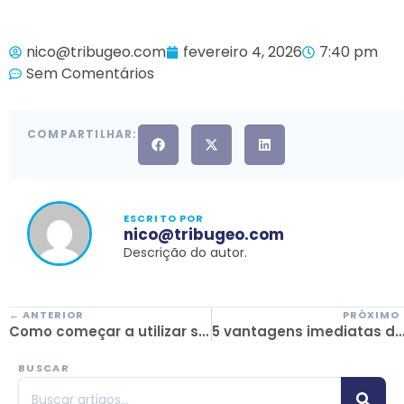
nico@tribugeo.com
fevereiro 4, 2026
7:40 pm
Sem Comentários
COMPARTILHAR:
ESCRITO POR
nico@tribugeo.com
Descrição do autor.
← ANTERIOR
PRÓXIMO
Como começar a utilizar software de turismo sem parar a tua atividade: um guia para pensar melhor a tua digitalização
5 vantagens imediatas da utilização de um software de gestão numa agência de via
BUSCAR