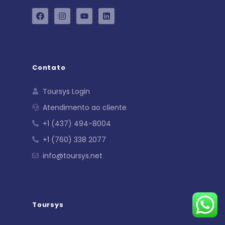
Contato
Toursys Login
Atendimento ao cliente
+1 (437) 494-8004
+1 (760) 338 2077
info@toursys.net
Toursys