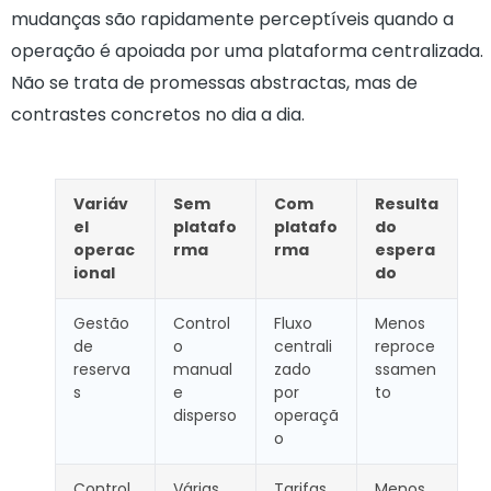
mudanças são rapidamente perceptíveis quando a
operação é apoiada por uma plataforma centralizada.
Não se trata de promessas abstractas, mas de
contrastes concretos no dia a dia.
Variáv
Sem
Com
Resulta
el
platafo
platafo
do
operac
rma
rma
espera
ional
do
Gestão
Control
Fluxo
Menos
de
o
centrali
reproce
reserva
manual
zado
ssamen
s
e
por
to
disperso
operaçã
o
Control
Várias
Tarifas
Menos