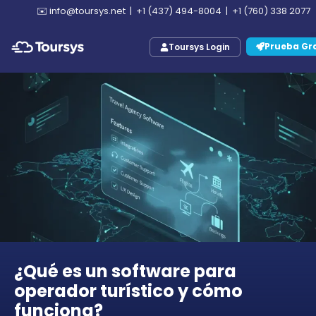
✉️
info@toursys.net
|
+1 (437) 494-8004
|
+1 (760) 338 2077
Prueba Gra
Toursys Login
¿Qué es un software para
operador turístico y cómo
funciona?