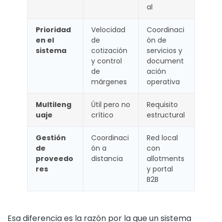
al
Prioridad
Velocidad
Coordinaci
en el
de
ón de
sistema
cotización
servicios y
y control
document
de
ación
márgenes
operativa
Multileng
Útil pero no
Requisito
uaje
crítico
estructural
Gestión
Coordinaci
Red local
de
ón a
con
proveedo
distancia
allotments
res
y portal
B2B
Esa diferencia es la razón por la que un sistema