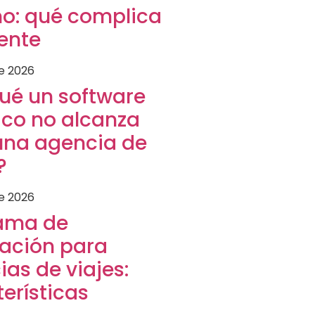
mo: qué complica
ente
de 2026
qué un software
ico no alcanza
una agencia de
?
de 2026
ama de
ración para
as de viajes:
erísticas