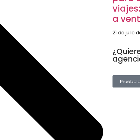
viajes
a ven
21 de julio 
SOFTWARE T
¿Quiere
agenci
Gestiona rese
desde una sol
Pruébal