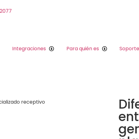
 2077
Integraciones
Para quién es
Soport
Dif
ent
gen