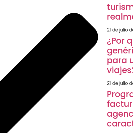
turis
realm
21 de julio 
¿Por 
genér
para 
viajes
21 de julio 
Progr
factu
agenci
caract