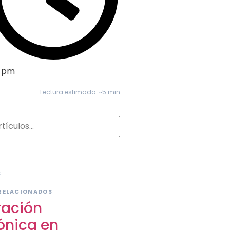
4 pm
Lectura estimada: ~5 min
S
RELACIONADOS
ración
ónica en