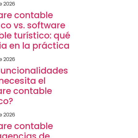
de 2026
are contable
co vs. software
le turístico: qué
a en la práctica
de 2026
funcionalidades
necesita el
are contable
ico?
de 2026
are contable
agencias de