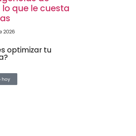
: lo que le cuesta
tas
de 2026
URÍSTICO
s optimizar tu
a?
rvas, clientes y proveedores
a plataforma. Pruébalo gratis.
o hoy