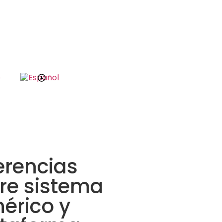
e
erencias
re sistema
érico y