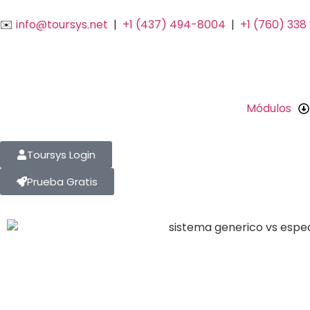
✉️
info@toursys.net
|
+1 (437) 494-8004
|
+1 (760) 338
Módulos
Toursys Login
Prueba Gratis