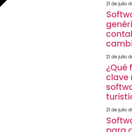
21 de julio 
Softw
genéri
contab
cambi
21 de julio 
¿Qué 
clave 
softw
turíst
21 de julio 
Softw
para 