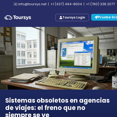
✉️
info@toursys.net
|
+1 (437) 494-8004
|
+1 (760) 338 2077
Prueba Gra
Toursys Login
Sistemas obsoletos en agencias
de viajes: el freno que no
siempre se ve