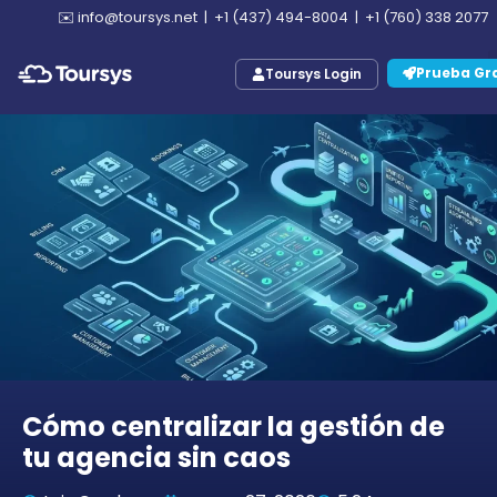
✉️
info@toursys.net
|
+1 (437) 494-8004
|
+1 (760) 338 2077
Prueba Gra
Toursys Login
Cómo centralizar la gestión de
tu agencia sin caos