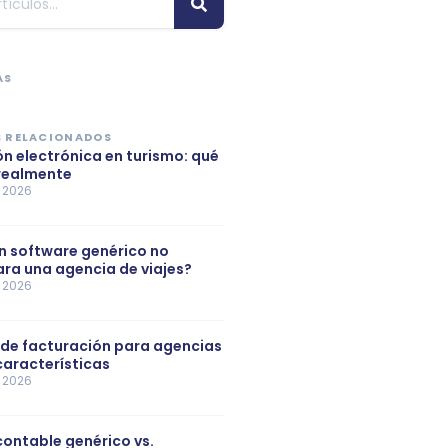
AS
 RELACIONADOS
n electrónica en turismo: qué
realmente
e 2026
n software genérico no
ra una agencia de viajes?
e 2026
de facturación para agencias
 características
e 2026
ontable genérico vs.