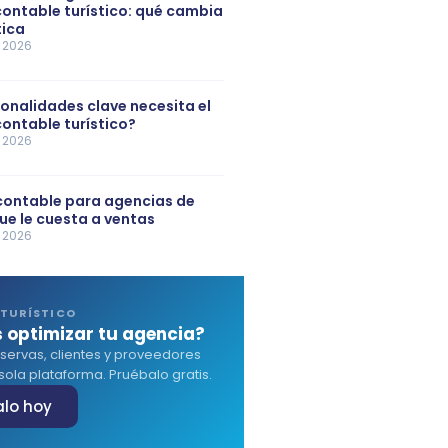
ontable turístico: qué cambia
tica
e 2026
onalidades clave necesita el
ontable turístico?
e 2026
contable para agencias de
que le cuesta a ventas
e 2026
TURÍSTICO
 optimizar tu agencia?
servas, clientes y proveedores
ola plataforma. Pruébalo gratis.
alo hoy