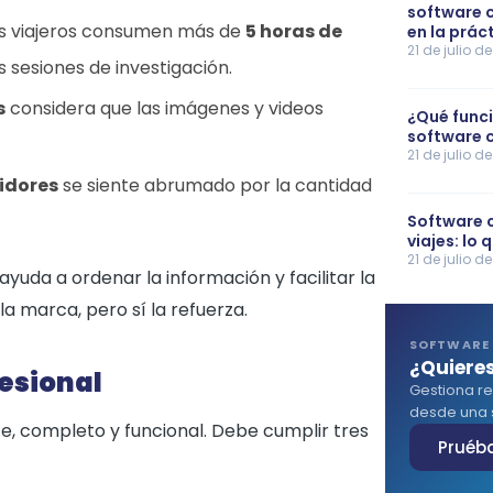
software c
los viajeros consumen más de
5 horas de
en la prác
21 de julio d
s sesiones de investigación.
s
considera que las imágenes y videos
¿Qué funci
software c
21 de julio d
idores
se siente abrumado por la cantidad
Software 
viajes: lo 
21 de julio d
 ayuda a ordenar la información y facilitar la
a marca, pero sí la refuerza.
SOFTWARE 
¿Quieres
fesional
Gestiona re
desde una s
nte, completo y funcional. Debe cumplir tres
Pruéb