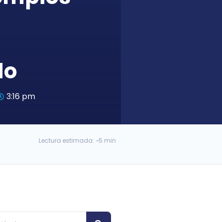
do
3:16 pm
Lectura estimada: ~5 min