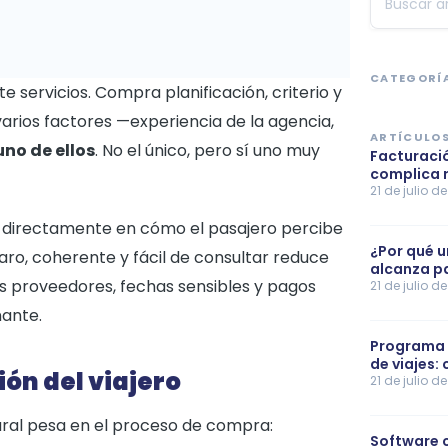
CATEGORÍ
 servicios. Compra planificación, criterio y
arios factores —experiencia de la agencia,
ARTÍCULOS
 uno de ellos
. No el único, pero sí uno muy
Facturació
complica 
21 de julio d
uye directamente en cómo el pasajero percibe
¿Por qué u
aro, coherente y fácil de consultar reduce
alcanza pa
es proveedores, fechas sensibles y pagos
21 de julio d
nante.
Programa 
de viajes:
ión del viajero
21 de julio d
ural pesa en el proceso de compra:
Software c