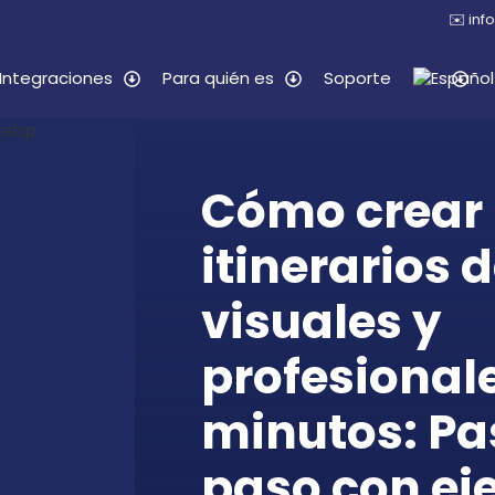
✉️
inf
Integraciones
Para quién es
Soporte
Cómo crear
itinerarios d
visuales y
profesional
minutos: Pa
paso con ej