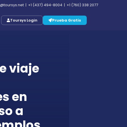
o@toursys.net
|
+1 (437) 494-8004
|
+1 (760) 338 2077
Toursys Login
Prueba Gratis
e viaje
es en
so a
emplos