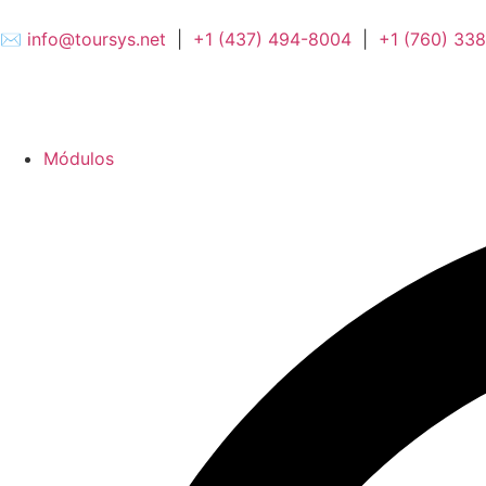
✉️
info@toursys.net
|
+1 (437) 494-8004
|
+1 (760) 33
Módulos