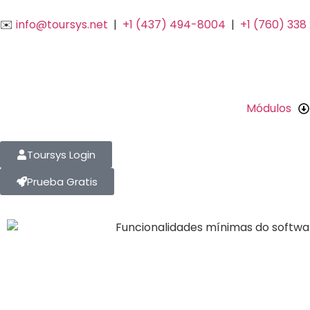
✉️
info@toursys.net
|
+1 (437) 494-8004
|
+1 (760) 338
Módulos
Toursys Login
Prueba Gratis