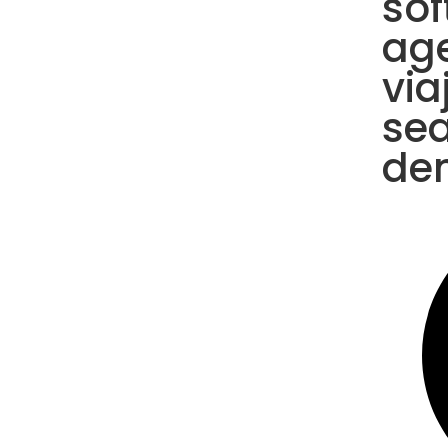
sof
ag
via
sea
de