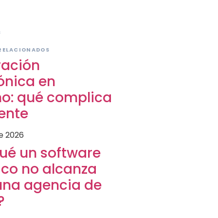
S
RELACIONADOS
ración
ónica en
mo: qué complica
ente
de 2026
qué un software
ico no alcanza
una agencia de
?