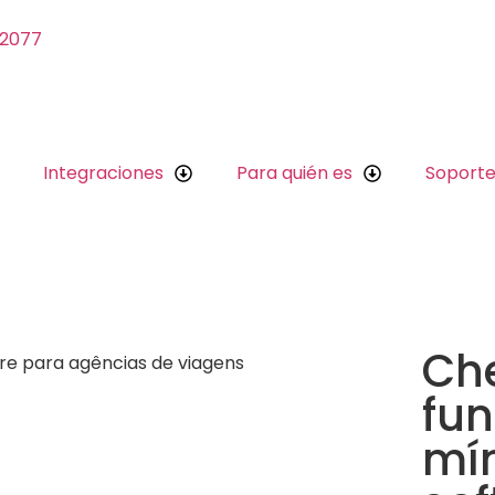
 2077
Integraciones
Para quién es
Soport
Che
fun
mí