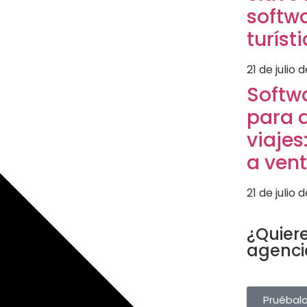
softw
turíst
21 de julio 
Softw
para 
viajes
a ven
21 de julio 
SOFTWARE T
¿Quiere
agenci
Gestiona rese
desde una sol
Pruébal