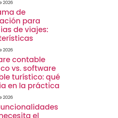
de 2026
ama de
ración para
as de viajes:
erísticas
de 2026
are contable
co vs. software
le turístico: qué
a en la práctica
de 2026
funcionalidades
necesita el