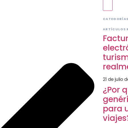
CATEGORÍA
ARTÍCULOS 
Factu
electr
turis
realm
21 de julio 
¿Por 
genér
para 
viajes