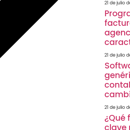
21 de julio 
Progr
factu
agenci
caract
21 de julio 
Softw
genéri
contab
cambi
21 de julio 
¿Qué 
clave 