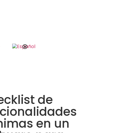
e
cklist de
cionalidades
nimas en un