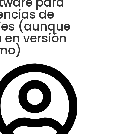
tware para
encias de
jes (aunque
 en versión
mo)