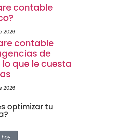
are contable
ico?
de 2026
are contable
agencias de
: lo que le cuesta
tas
de 2026
URÍSTICO
s optimizar tu
a?
rvas, clientes y proveedores
a plataforma. Pruébalo gratis.
o hoy