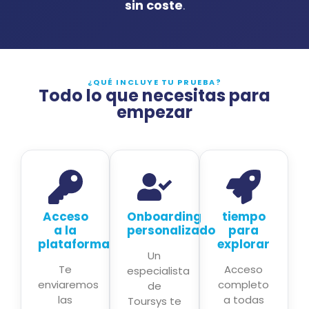
sin coste
.
¿QUÉ INCLUYE TU PRUEBA?
Todo lo que necesitas para
empezar
Acceso
Onboarding
tiempo
a la
personalizado
para
plataforma
explorar
Un
Te
Acceso
especialista
enviaremos
completo
de
las
a todas
Toursys te