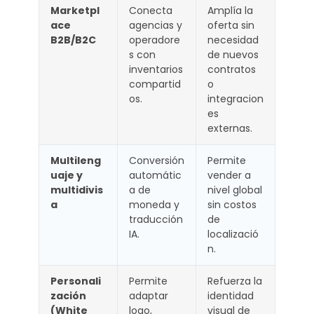
Marketpl
Conecta
Amplía la
ace
agencias y
oferta sin
B2B/B2C
operadore
necesidad
s con
de nuevos
inventarios
contratos
compartid
o
os.
integracion
es
externas.
Multileng
Conversión
Permite
uaje y
automátic
vender a
multidivis
a de
nivel global
a
moneda y
sin costos
traducción
de
IA.
localizació
n.
Personali
Permite
Refuerza la
zación
adaptar
identidad
(White
logo,
visual de