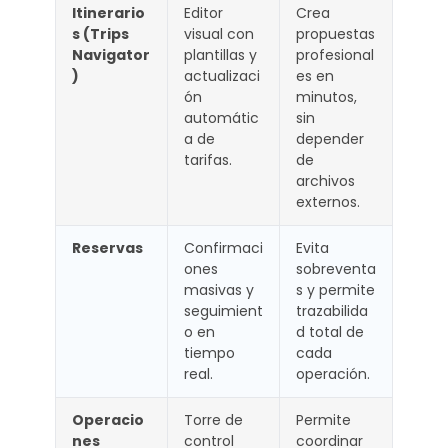
Itinerario
Editor
Crea
s (Trips
visual con
propuestas
Navigator
plantillas y
profesional
)
actualizaci
es en
ón
minutos,
automátic
sin
a de
depender
tarifas.
de
archivos
externos.
Reservas
Confirmaci
Evita
ones
sobreventa
masivas y
s y permite
seguimient
trazabilida
o en
d total de
tiempo
cada
real.
operación.
Operacio
Torre de
Permite
nes
control
coordinar