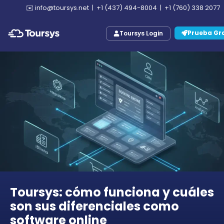
✉️
info@toursys.net
|
+1 (437) 494-8004
|
+1 (760) 338 2077
Prueba Gra
Toursys Login
Toursys: cómo funciona y cuáles
son sus diferenciales como
software online