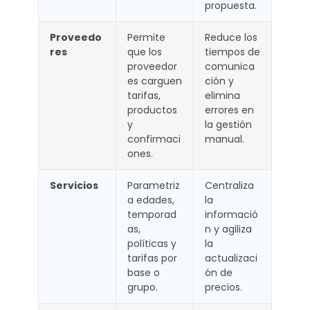
propuesta.
Proveedo
Permite
Reduce los
res
que los
tiempos de
proveedor
comunica
es carguen
ción y
tarifas,
elimina
productos
errores en
y
la gestión
confirmaci
manual.
ones.
Servicios
Parametriz
Centraliza
a edades,
la
temporad
informació
as,
n y agiliza
políticas y
la
tarifas por
actualizaci
base o
ón de
grupo.
precios.