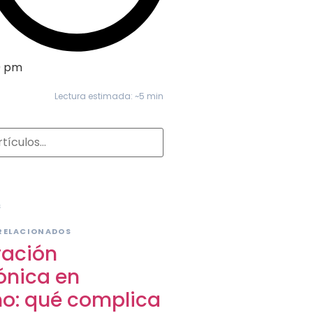
0 pm
Lectura estimada: ~5 min
S
RELACIONADOS
ración
ónica en
mo: qué complica