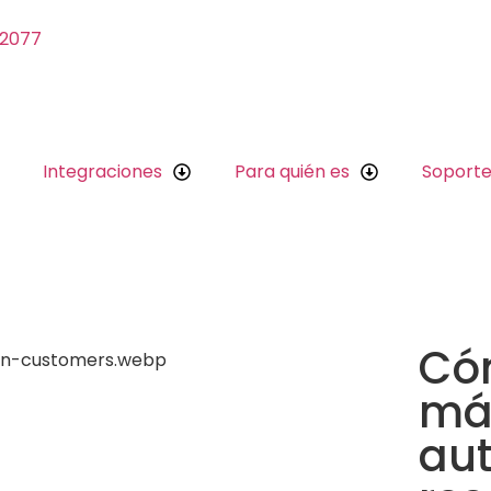
 2077
Integraciones
Para quién es
Soport
Có
más
au