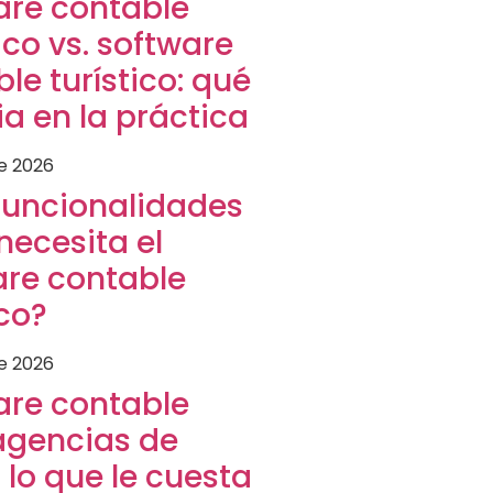
are contable
co vs. software
le turístico: qué
a en la práctica
de 2026
funcionalidades
necesita el
are contable
ico?
de 2026
are contable
agencias de
: lo que le cuesta