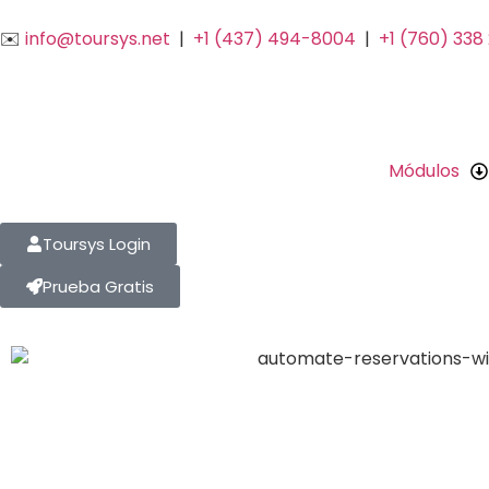
✉️
info@toursys.net
|
+1 (437) 494-8004
|
+1 (760) 338
Módulos
Toursys Login
Prueba Gratis