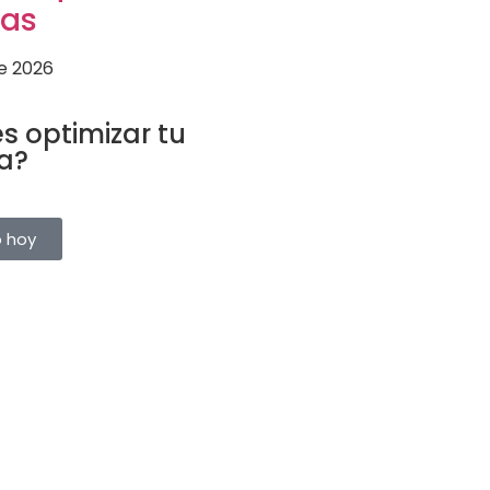
tas
de 2026
URÍSTICO
s optimizar tu
a?
rvas, clientes y proveedores
a plataforma. Pruébalo gratis.
o hoy