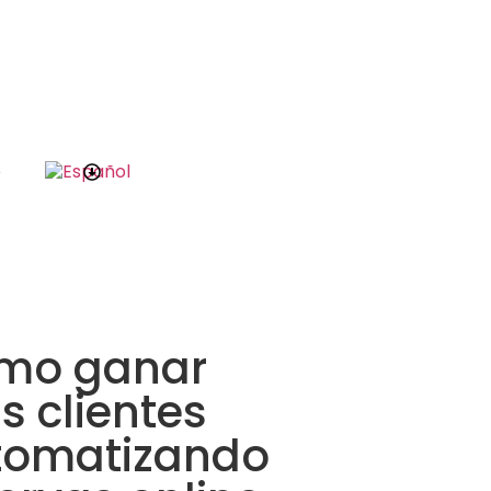
e
mo ganar
 clientes
tomatizando