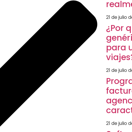
realm
21 de julio 
¿Por 
genér
para 
viajes
21 de julio 
Progr
factu
agenci
caract
21 de julio 