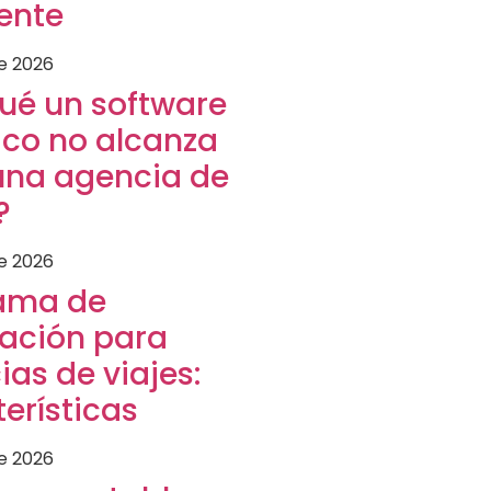
ente
de 2026
qué un software
ico no alcanza
una agencia de
?
de 2026
ama de
ración para
as de viajes:
erísticas
de 2026