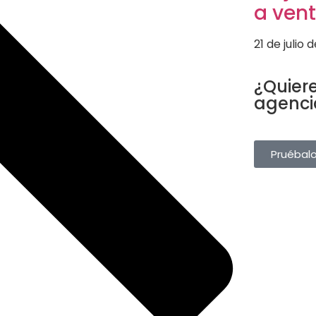
a ven
21 de julio 
SOFTWARE T
¿Quiere
agenci
Gestiona rese
desde una sol
Pruébal