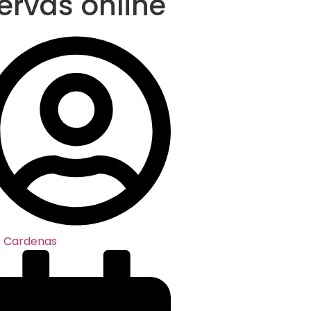
ervas online
s Cardenas