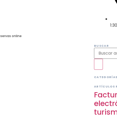
1:3
servas online
BUSCAR
CATEGORÍA
ARTÍCULOS 
Factu
electr
turis