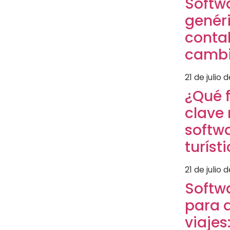
Softw
genéri
contab
cambi
21 de julio 
¿Qué 
clave 
softw
turíst
21 de julio 
Softw
para 
viajes